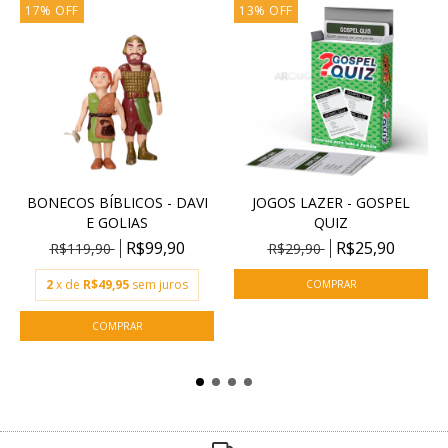
17
%
OFF
13
%
OFF
BONECOS BÍBLICOS - DAVI
JOGOS LAZER - GOSPEL
E GOLIAS
QUIZ
R$99,90
R$25,90
R$119,90
R$29,90
2
x de
R$49,95
sem juros