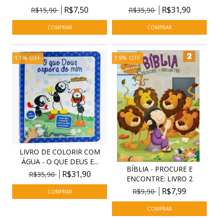
R$7,50
R$31,90
R$15,90
R$35,90
11
%
OFF
19
%
OFF
LIVRO DE COLORIR COM
ÁGUA - O QUE DEUS E...
BÍBLIA - PROCURE E
R$31,90
R$35,90
ENCONTRE: LIVRO 2
R$7,99
R$9,90