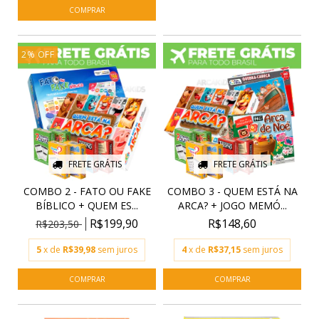
2
%
OFF
FRETE GRÁTIS
FRETE GRÁTIS
COMBO 2 - FATO OU FAKE
COMBO 3 - QUEM ESTÁ NA
BÍBLICO + QUEM ES...
ARCA? + JOGO MEMÓ...
R$199,90
R$148,60
R$203,50
5
x de
R$39,98
sem juros
4
x de
R$37,15
sem juros