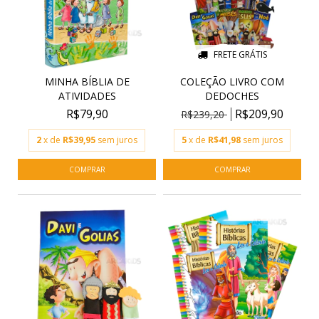
FRETE GRÁTIS
MINHA BÍBLIA DE
COLEÇÃO LIVRO COM
ATIVIDADES
DEDOCHES
R$79,90
R$209,90
R$239,20
2
x de
R$39,95
sem juros
5
x de
R$41,98
sem juros