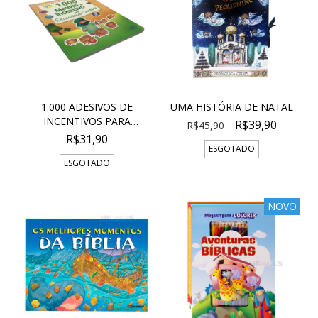
1.000 ADESIVOS DE
UMA HISTÓRIA DE NATAL
INCENTIVOS PARA
R$39,90
R$45,90
EDUCAD...
R$31,90
ESGOTADO
ESGOTADO
NOVO