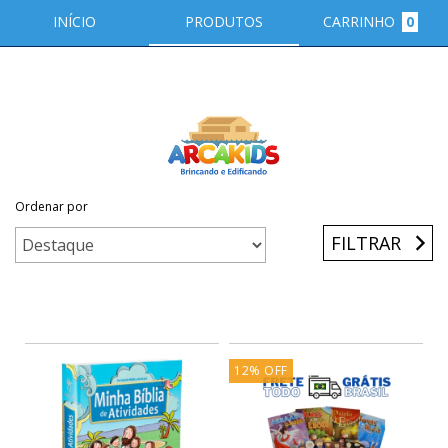
INÍCIO
PRODUTOS
CARRINHO
0
Ordenar por
Início
/
Livros
/
Livros Interativos
FILTRAR
12
%
OFF