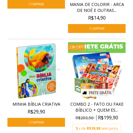
MANIA DE COLORIR - ARCA
DE NOÉ E OUTRAS...
R$14,90
2
%
OFF
FRETE GRÁTIS
MINHA BÍBLIA CRIATIVA
COMBO 2 - FATO OU FAKE
BÍBLICO + QUEM ES...
R$29,90
R$199,90
R$203,50
5
x de
R$39,98
sem juros