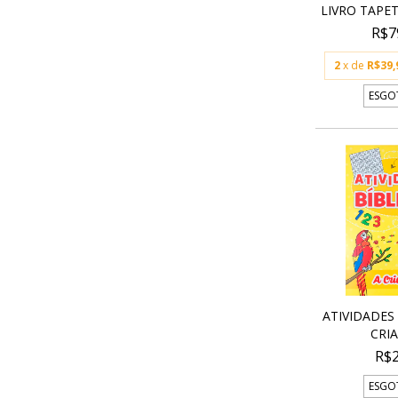
LIVRO TAPET
R$7
2
x de
R$39,
ESGO
ATIVIDADES 
CRI
R$2
ESGO