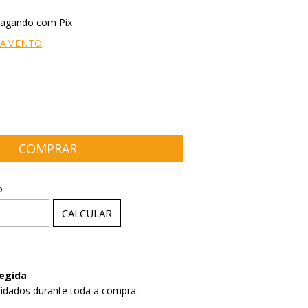
agando com Pix
AGAMENTO
P:
ALTERAR CEP
o
CALCULAR
egida
idados durante toda a compra.