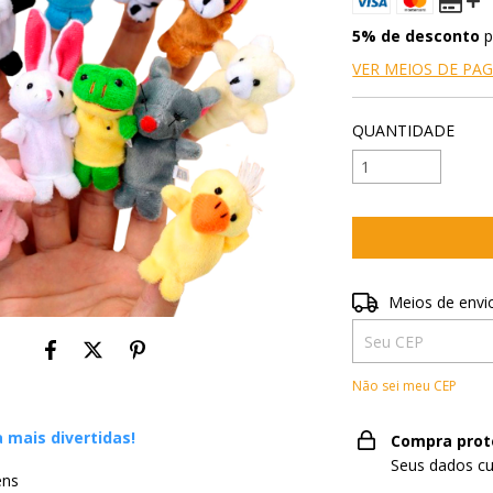
5% de desconto
p
VER MEIOS DE P
QUANTIDADE
Entregas para o CE
Meios de envi
Não sei meu CEP
 mais divertidas!
Compra prot
Seus dados cu
ens