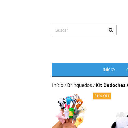
INÍCIO
Início
Brinquedos
Kit Dedoches 
/
/
31
%
OFF