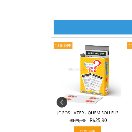
13
%
OFF
1
LAZER - GOSPEL QUIZ
JOGOS LAZER - QUEM SOU EU?
R$25,90
R$25,90
$29,90
R$29,90