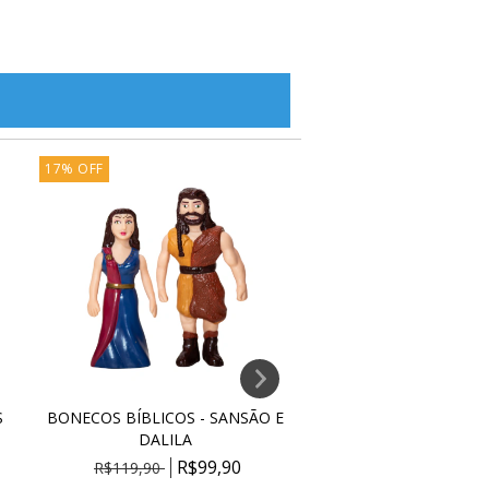
17
%
OFF
13
%
OFF
S
BONECOS BÍBLICOS - SANSÃO E
JOGOS LAZER - PERG
DALILA
RESPOSTAS BÍBL
R$99,90
R$25
R$119,90
R$29,90