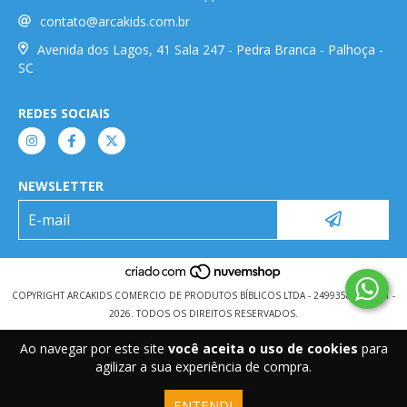
contato@arcakids.com.br
Avenida dos Lagos, 41 Sala 247 - Pedra Branca - Palhoça -
SC
REDES SOCIAIS
NEWSLETTER
COPYRIGHT ARCAKIDS COMERCIO DE PRODUTOS BÍBLICOS LTDA - 24993584000101 -
2026. TODOS OS DIREITOS RESERVADOS.
Ao navegar por este site
você aceita o uso de cookies
para
agilizar a sua experiência de compra.
ENTENDI