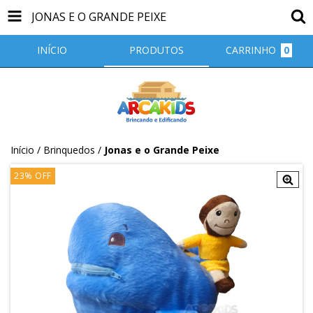
JONAS E O GRANDE PEIXE
INÍCIO
PRODUTOS
CARRINHO
0
Início
/
Brinquedos
/
Jonas e o Grande Peixe
23
%
OFF