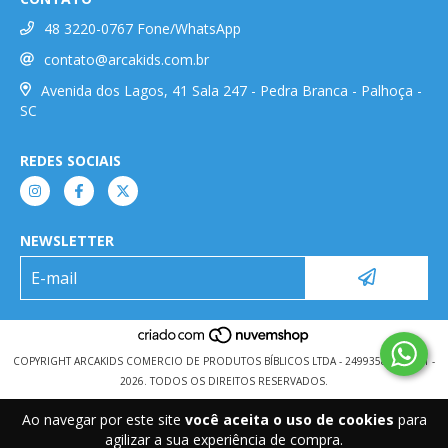
48 3220-0767 Fone/WhatsApp
contato@arcakids.com.br
Avenida dos Lagos, 41 Sala 247 - Pedra Branca - Palhoça -
SC
REDES SOCIAIS
NEWSLETTER
COPYRIGHT ARCAKIDS COMERCIO DE PRODUTOS BÍBLICOS LTDA - 24993584000101 -
2026. TODOS OS DIREITOS RESERVADOS.
Ao navegar por este site
você aceita o uso de cookies
para
agilizar a sua experiência de compra.