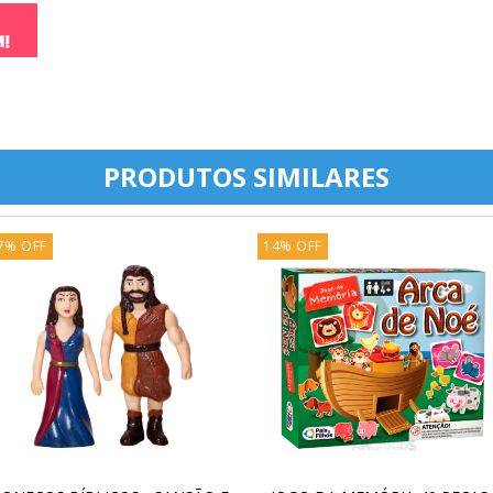
PRODUTOS SIMILARES
7
%
OFF
14
%
OFF