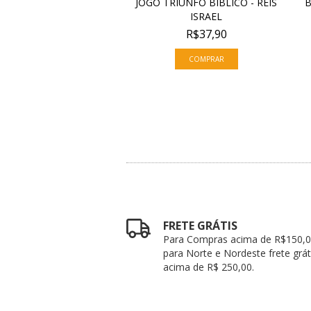
LAZER - PERGUNTAS E
JOGO TRIUNFO BÍBLICO - REIS
B
SPOSTAS BÍBL...
ISRAEL
R$25,90
R$37,90
$29,90
FRETE GRÁTIS
Para Compras acima de R$150,0
para Norte e Nordeste frete grát
acima de R$ 250,00.