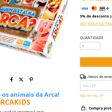
5% de desconto
p
VER MEIOS DE P
QUANTIDADE
Entregas para o CE
Meios de envi
e os animais da Arca!
Não sei meu CEP
ARCAKIDS
Compra prot
o, você só encontrará aqui!