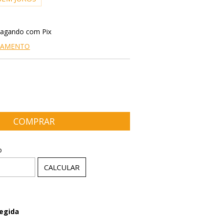
agando com Pix
AGAMENTO
P:
ALTERAR CEP
o
CALCULAR
egida