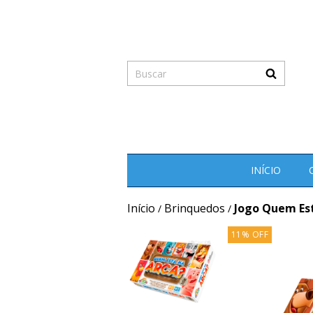
INÍCIO
Início
Brinquedos
Jogo Quem Est
/
/
11
%
OFF