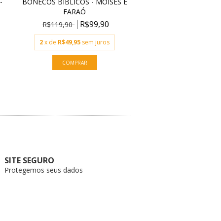
-
BONECOS BÍBLICOS - MOISÉS E
KIT DEDOCHES ANIMA
FARAÓ
R$39
R$57,90
R$99,90
R$119,90
2
x de
R$49,95
sem juros
SITE SEGURO
Protegemos seus dados