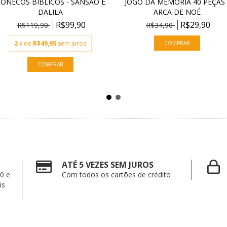
ONECOS BÍBLICOS - SANSÃO E
JOGO DA MEMÓRIA 40 PEÇAS 
DALILA
ARCA DE NOÉ
R$99,90
R$29,90
R$119,90
R$34,90
2
x de
R$49,95
sem juros
ATÉ 5 VEZES SEM JUROS
0 e
Com todos os cartões de crédito
is