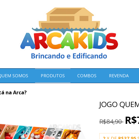
QUEM SOMOS
PRODUTOS
COMBOS
REVENDA
á na Arca?
JOGO QUEM
R$
R$84,90
2
X DE
R$37,95