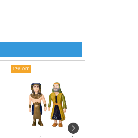
17
%
OFF
31
%
OFF