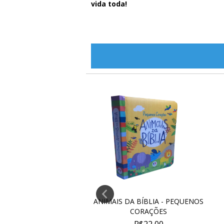
vida toda!
EÇÃO MINI LIVROS
ANIMAIS DA BÍBLIA - PEQUENOS
ÓRIAS BÍBLICAS -...
CORAÇÕES