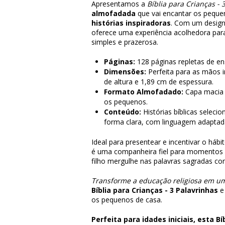
Apresentamos a
Bíblia para Crianças - 
almofadada
que vai encantar os peque
histórias inspiradoras
. Com um design
oferece uma experiência acolhedora para
simples e prazerosa.
Páginas:
128 páginas repletas de en
Dimensões:
Perfeita para as mãos i
de altura e 1,89 cm de espessura.
Formato Almofadado:
Capa macia q
os pequenos.
Conteúdo:
Histórias bíblicas selecio
forma clara, com linguagem adaptada
Ideal para presentear e incentivar o hábit
é uma companheira fiel para momentos 
filho mergulhe nas palavras sagradas com
Transforme a educação religiosa em u
Bíblia para Crianças - 3 Palavrinhas
e
os pequenos de casa.
Perfeita para idades iniciais, esta B