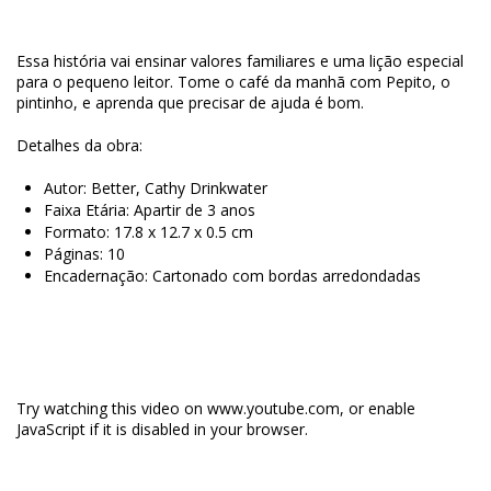
Essa história vai ensinar valores familiares e uma lição especial
para o pequeno leitor. Tome o café da manhã com Pepito, o
pintinho, e aprenda que precisar de ajuda é bom.
Detalhes da obra:
Autor:
Better, Cathy Drinkwater
Faixa Etária: Apartir de 3 anos
Formato: 17.8 x 12.7 x 0.5 cm
Páginas: 10
Encadernação:
Cartonado com bordas arredondadas
AN ERROR OCCURRED.
Try watching this video on www.youtube.com
, or enable
JavaScript if it is disabled in your browser.