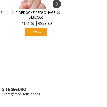
US
KIT DEDOCHE PERSONAGENS
LIVRO BÍBLICO COM 
BÍBLICOS
- MOISÉS
R$39,90
R$39,90
R$45,90
ESGOTADO
SITE SEGURO
Protegemos seus dados