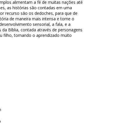
plos alimentam a fé de muitas nações até
ções, as histórias são contadas em uma
ior recurso são os dedoches, para que de
stória de maneira mais intensa e torne o
desenvolvimento sensorial, a fala, e a
as da Bíblia, contada através de personagens
u filho, tornando o aprendizado muito
m
o