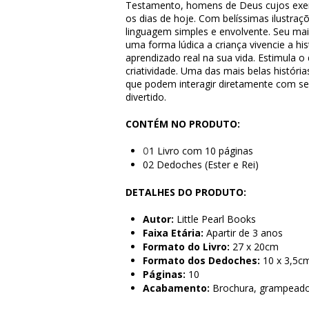
Testamento, homens de Deus cujos exem
os dias de hoje. Com belíssimas ilustra
linguagem simples e envolvente. Seu ma
uma forma lúdica a criança vivencie a hi
aprendizado real na sua vida. Estimula o 
criatividade. Uma das mais belas históri
que podem interagir diretamente com se
divertido.
CONTÉM NO PRODUTO:
1 Livro com 10 páginas
0
02 Dedoches (Ester e Rei)
DETALHES DO PRODUTO:
Autor:
Little Pearl Books
Faixa Etária:
Apartir de 3 anos
Formato do Livro:
27 x 20cm
Formato dos Dedoches:
10 x 3,5c
Páginas:
10
Acabamento:
Brochura, grampead