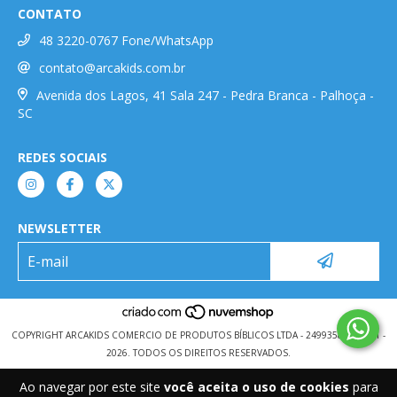
CONTATO
48 3220-0767 Fone/WhatsApp
contato@arcakids.com.br
Avenida dos Lagos, 41 Sala 247 - Pedra Branca - Palhoça -
SC
REDES SOCIAIS
NEWSLETTER
COPYRIGHT ARCAKIDS COMERCIO DE PRODUTOS BÍBLICOS LTDA - 24993584000101 -
2026. TODOS OS DIREITOS RESERVADOS.
Ao navegar por este site
você aceita o uso de cookies
para