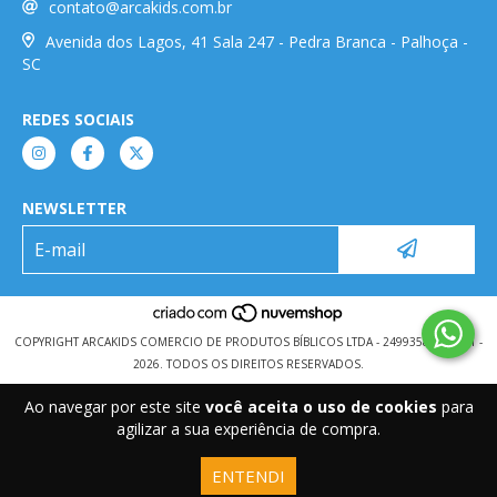
contato@arcakids.com.br
Avenida dos Lagos, 41 Sala 247 - Pedra Branca - Palhoça -
SC
REDES SOCIAIS
NEWSLETTER
COPYRIGHT ARCAKIDS COMERCIO DE PRODUTOS BÍBLICOS LTDA - 24993584000101 -
2026. TODOS OS DIREITOS RESERVADOS.
Ao navegar por este site
você aceita o uso de cookies
para
agilizar a sua experiência de compra.
ENTENDI