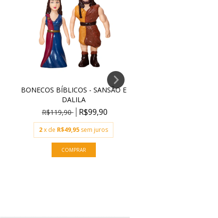
BONECOS BÍBLICOS - SANSÃO E
BONECOS BÍBLICOS -
DALILA
EVA
R$99,90
R$99
R$119,90
R$119,90
2
x de
R$49,95
sem juros
2
x de
R$49,95
sem j