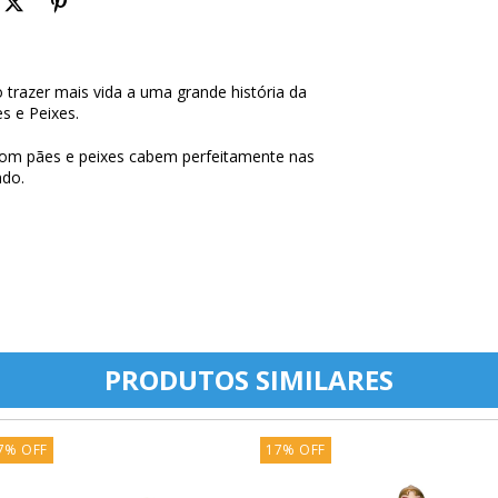
o trazer mais vida a uma grande história da
es e Peixes.
com pães e peixes cabem perfeitamente nas
ndo.
PRODUTOS SIMILARES
7
%
OFF
17
%
OFF