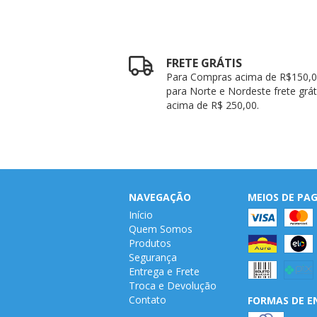
FRETE GRÁTIS
Para Compras acima de R$150,0
para Norte e Nordeste frete grát
acima de R$ 250,00.
NAVEGAÇÃO
MEIOS DE P
Início
Quem Somos
Produtos
Segurança
Entrega e Frete
Troca e Devolução
Contato
FORMAS DE E