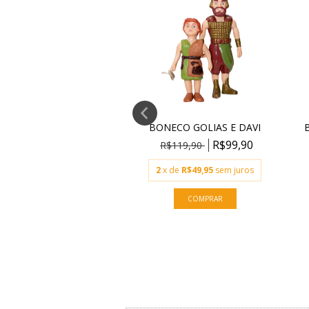
 BÍBLICOS - JESUS E O
BONECO GOLIAS E DAVI
ANJO
R$99,90
R$119,90
R$49,90
2
x de
R$49,95
sem juros
ESGOTADO