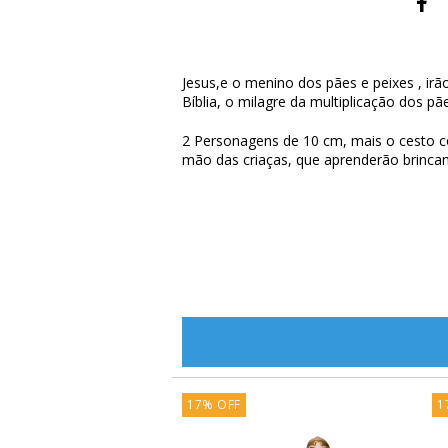
Jesus,e o menino dos pães e peixes , irã
Bíblia, o milagre da multiplicação dos pã
2 Personagens de 10 cm, mais o cesto 
mão das criaças, que aprenderão brinca
17
%
OFF
1