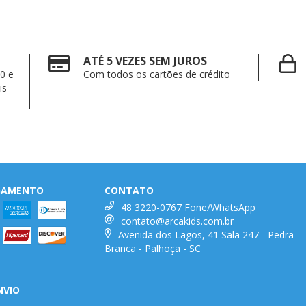
ATÉ 5 VEZES SEM JUROS
0 e
Com todos os cartões de crédito
is
AGAMENTO
CONTATO
48 3220-0767 Fone/WhatsApp
contato@arcakids.com.br
Avenida dos Lagos, 41 Sala 247 - Pedra
Branca - Palhoça - SC
NVIO