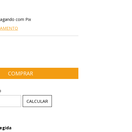
agando com Pix
AGAMENTO
P:
ALTERAR CEP
o
CALCULAR
egida