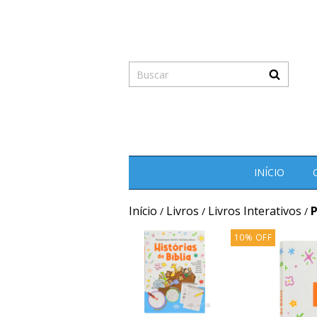
INÍCIO
Início
Livros
Livros Interativos
P
/
/
/
10
%
OFF