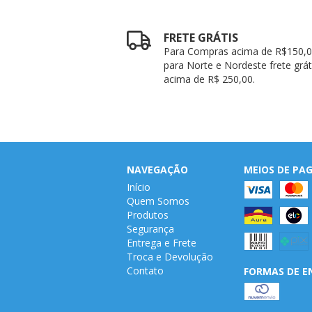
FRETE GRÁTIS
Para Compras acima de R$150,0
para Norte e Nordeste frete grát
acima de R$ 250,00.
NAVEGAÇÃO
MEIOS DE P
Início
Quem Somos
Produtos
Segurança
Entrega e Frete
Troca e Devolução
Contato
FORMAS DE E