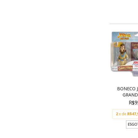
BONECO J
GRANDE
R$9
2
x de
R$47,
ESGO