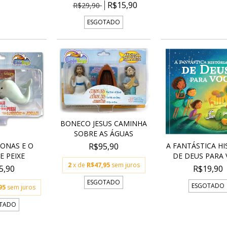
R$15,90
R$29,90
ESGOTADO
BONECO JESUS CAMINHA
SOBRE AS ÁGUAS
R$95,90
ONAS E O
A FANTÁSTICA HI
 PEIXE
DE DEUS PARA 
2
x de
R$47,95
sem juros
5,90
R$19,90
ESGOTADO
ESGOTADO
95
sem juros
TADO