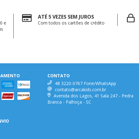
ATÉ 5 VEZES SEM JUROS
0 e
Com todos os cartões de crédito
is
AGAMENTO
CONTATO
48 3220-0767 Fone/WhatsApp
contato@arcakids.com.br
Avenida dos Lagos, 41 Sala 247 - Pedra
Branca - Palhoça - SC
NVIO