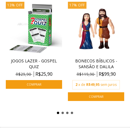
13
%
OFF
17
%
OFF
JOGOS LAZER - GOSPEL
BONECOS BÍBLICOS -
QUIZ
SANSÃO E DALILA
R$25,90
R$99,90
R$29,90
R$119,90
2
x de
R$49,95
sem juros