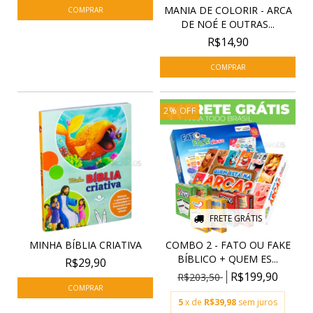
MANIA DE COLORIR - ARCA
DE NOÉ E OUTRAS...
R$14,90
2
%
OFF
FRETE GRÁTIS
MINHA BÍBLIA CRIATIVA
COMBO 2 - FATO OU FAKE
BÍBLICO + QUEM ES...
R$29,90
R$199,90
R$203,50
5
x de
R$39,98
sem juros