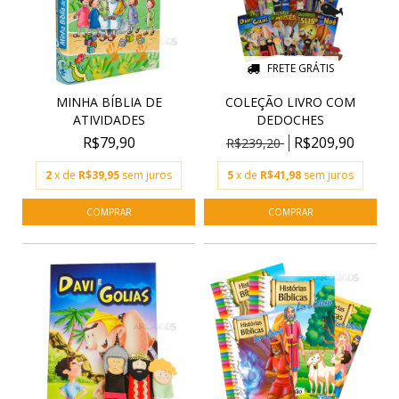
FRETE GRÁTIS
MINHA BÍBLIA DE
COLEÇÃO LIVRO COM
ATIVIDADES
DEDOCHES
R$79,90
R$209,90
R$239,20
2
x de
R$39,95
sem juros
5
x de
R$41,98
sem juros